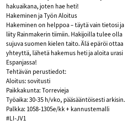
hakuaikana, joten hae heti!
Hakeminen ja Työn Aloitus
Hakeminen on helppoa – täytä vain tietosi ja
liity Rainmakerin tiimiin. Hakijoilla tulee olla
sujuva suomen kielen taito. Älä epäröi ottaa
yhteyttä, lähetä hakemus heti ja aloita urasi
Espanjassa!
Tehtävän perustiedot:
Aloitus: sovitusti
Paikkakunta: Torrevieja
Työaika: 30-35 h/vko, pääsääntöisesti arkisin.
Palkka: 1058-1305e/kk + kannustemalli
#LI-JV1