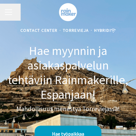
URAVALIKKO
Jaa sivu
CONTACT CENTER
·
TORREVIEJA
·
HYBRIDI
Hae myynnin ja
asiakaspalvelun
tehtäviin Rainmakerille,
Espanjaan!
Mahdollisuus menestyä Torreviejassa!
Hae työpaikkaa