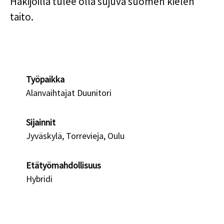
Hakijoilla tulee olla sujuva suomen kielen
taito.
Työpaikka
Alanvaihtajat Duunitori
Sijainnit
Jyväskylä, Torrevieja, Oulu
Etätyömahdollisuus
Hybridi