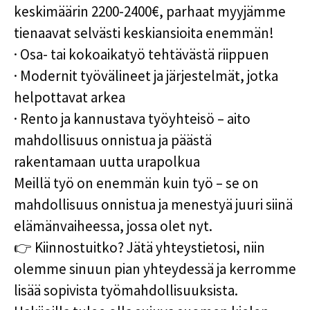
keskimäärin 2200-2400€, parhaat myyjämme
tienaavat selvästi keskiansioita enemmän!
·
Osa- tai kokoaikatyö tehtävästä riippuen
·
Modernit työvälineet ja järjestelmät, jotka
helpottavat arkea
·
Rento ja kannustava työyhteisö – aito
mahdollisuus onnistua ja päästä
rakentamaan uutta urapolkua
Meillä työ on enemmän kuin työ – se on
mahdollisuus onnistua ja menestyä juuri siinä
elämänvaiheessa, jossa olet nyt
.
👉
Kiinnostuitko? Jätä yhteystietosi, niin
olemme sinuun pian yhteydessä ja kerromme
lisää sopivista työmahdollisuuksista.