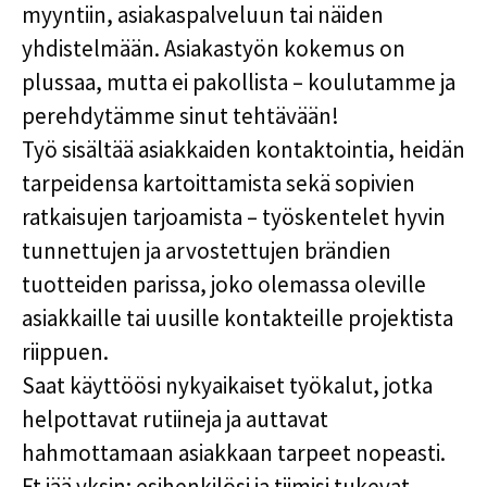
myyntiin, asiakaspalveluun tai näiden
yhdistelmään. Asiakastyön kokemus on
plussaa, mutta ei pakollista –
koulutamme ja
perehdytämme sinut tehtävään!
Työ sisältää asiakkaiden kontaktointia, heidän
tarpeidensa kartoittamista sekä sopivien
ratkaisujen tarjoamista – työskentelet hyvin
tunnettujen ja arvostettujen brändien
tuotteiden parissa, joko olemassa oleville
asiakkaille tai uusille kontakteille projektista
riippuen.
Saat käyttöösi nykyaikaiset työkalut, jotka
helpottavat rutiineja ja auttavat
hahmottamaan asiakkaan tarpeet nopeasti.
Et jää yksin: esihenkilösi ja tiimisi tukevat