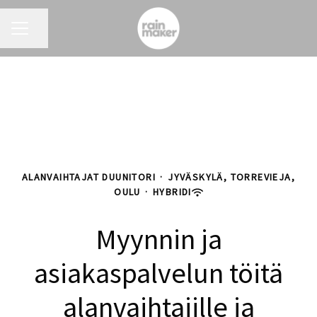
URAVALIKKO
Jaa sivu
ALANVAIHTAJAT DUUNITORI
·
JYVÄSKYLÄ, TORREVIEJA,
OULU
·
HYBRIDI
Myynnin ja
asiakaspalvelun töitä
alanvaihtajille ja