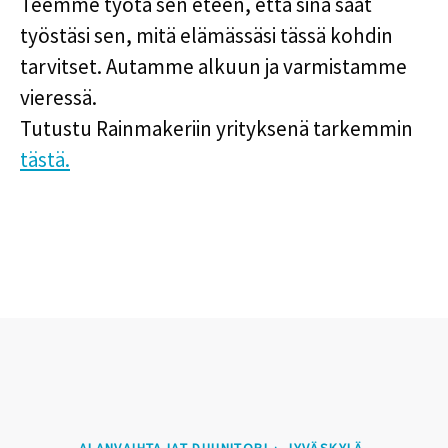
Teemme työtä sen eteen, että sinä saat
työstäsi sen, mitä elämässäsi tässä kohdin
tarvitset. Autamme alkuun ja varmistamme
vieressä.
Tutustu Rainmakeriin yrityksenä tarkemmin
tästä.
ALANVAIHTAJAT DUUNITORI
·
JYVÄSKYLÄ,