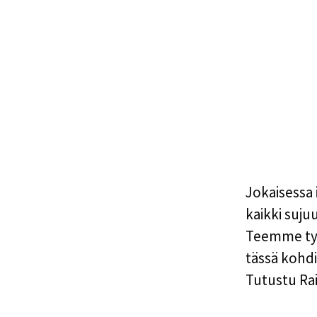
Jokaisessa 
kaikki suj
Teemme työt
tässä kohd
Tutustu Ra