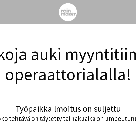
koja auki myyntitii
operaattorialalla!
Työpaikkailmoitus on suljettu
ko tehtävä on täytetty tai hakuaika on umpeutun