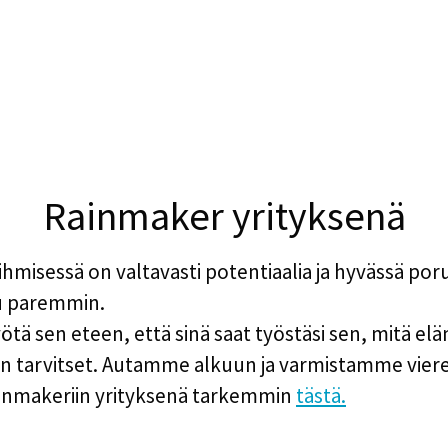
Rainmaker yrityksenä
ihmisessä on valtavasti potentiaalia ja hyvässä por
uu paremmin.
ä sen eteen, että sinä saat työstäsi sen, mitä elä
in tarvitset. Autamme alkuun ja varmistamme vier
inmakeriin yrityksenä tarkemmin
tästä.