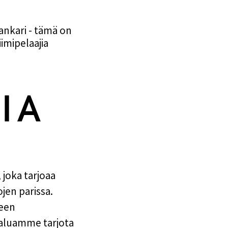
sankari - tämä on
imipelaajia
joka tarjoaa
jen parissa.
seen
Haluamme tarjota