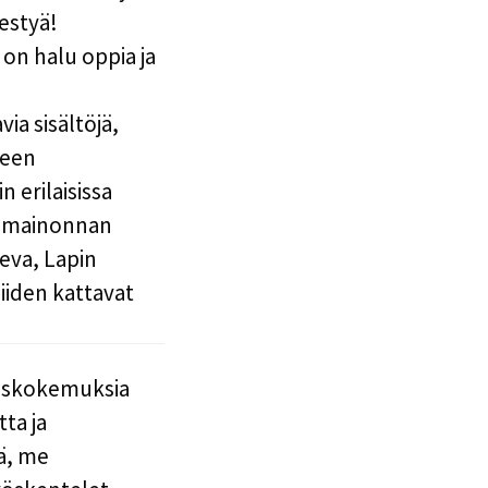
estyä!
 on halu oppia ja
ia sisältöjä,
seen
 erilaisissa
lkomainonnan
eva, Lapin
niiden kattavat
kaskokemuksia
ta ja
ää, me