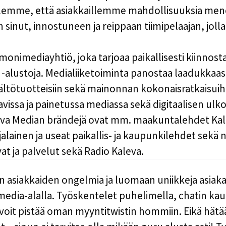
illemme, että asiakkaillemme mahdollisuuksia men
sinut, innostuneen ja reippaan tiimipelaajan, jolla
onimediayhtiö, joka tarjoaa paikallisesti kiinnostav
a -alustoja. Medialiiketoiminta panostaa laadukkaa
sältötuotteisiin sekä mainonnan kokonaisratkaisuihin
anavissa ja painetussa mediassa sekä digitaalisen u
leva Median brändejä ovat mm. maakuntalehdet Kal
alainen ja useat paikallis- ja kaupunkilehdet sekä 
vat ja palvelut sekä Radio Kaleva.
n asiakkaiden ongelmia ja luomaan uniikkeja asia
media-alalla. Työskentelet puhelimella, chatin kaut
a voit pistää oman myyntitwistin hommiin. Eikä hät