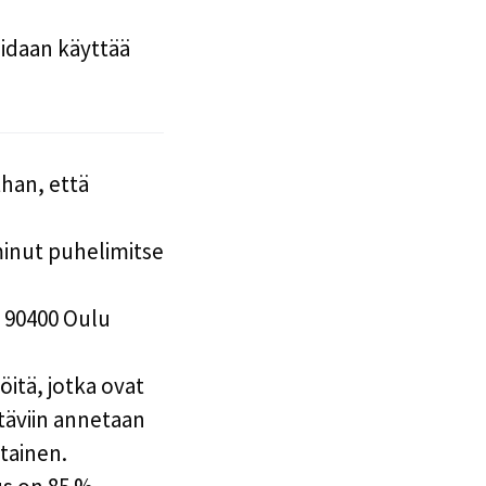
idaan käyttää
han, että
 minut puhelimitse
 90400 Oulu
itä, jotka ovat
täviin annetaan
tainen.