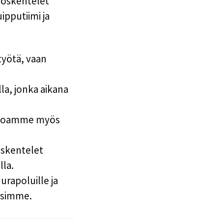
Työskentelet
ipputiimi ja
työtä, vaan
la, jonka aikana
tarjoamme myös
öskentelet
lla.
 urapoluille ja
etsimme.