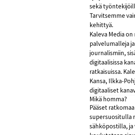
sekä työntekijö
Tarvitsemme vain 
kehittyä.
Kaleva Media
on m
palvelumalleja j
journalismiin, si
digitaalisissa k
ratkaisuissa. Ka
Kansa, Ilkka-Pohj
digitaaliset kana
Mikä homma?
Pääset ratkomaa
supersuositulla 
sähköpostilla, j