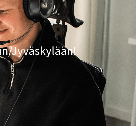
un/Jyväskylään!