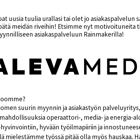
oat uusia tuulia urallasi tai olet jo asiakaspalvelun 
pätä meidän riveihin! Etsimme nyt motivoituneita ti
ynnilliseen asiakaspalveluun Rainmakerilla!
ukkoomme?
men suurin myynnin ja asiakastyön palveluyritys, 
mahdollisuuksia operaattori-, media- ja energia-alo
vinvointiin, hyvään työilmapiiriin ja innostunee
llä mielestämme työssä pitää olla myös hauskaa. 