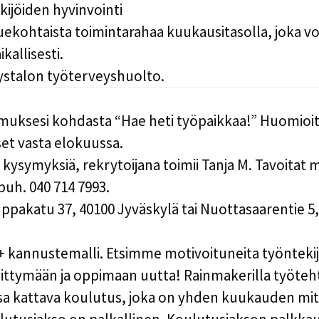
kijöiden hyvinvointi
kohtaista toimintarahaa kuukausitasolla, joka vo
kallisesti.
ystalon työterveyshuolto.
muksesi kohdasta “Hae heti työpaikkaa!” Huomioit
t vasta elokuussa.
i kysymyksiä, rekrytoijana toimii Tanja M. Tavoitat
puh. 040 714 7993.
ppakatu 37, 40100 Jyväskylä tai
Nuottasaarentie 5,
+ kannustemalli.
Etsimme motivoituneita työntekijö
ittymään ja oppimaan uutta! Rainmakerilla työteh
sa kattava koulutus, joka on yhden kuukauden mit