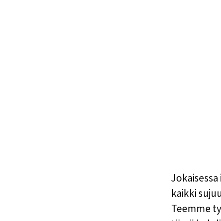
Jokaisessa 
kaikki suj
Teemme työt