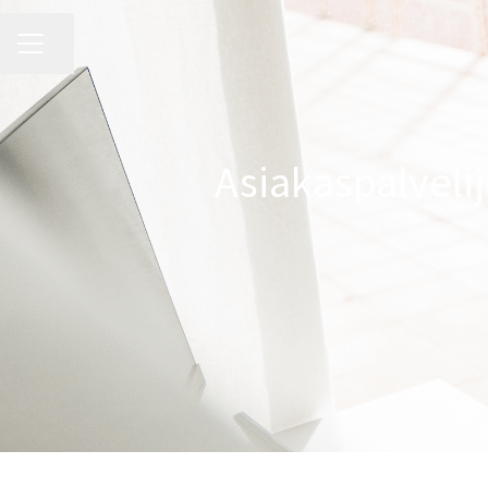
URAVALIKKO
Jaa sivu
Asiakaspalveli