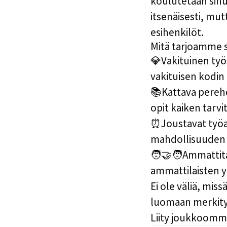
koulutetaan sinut
itsenäisesti, mut
esihenkilöt.
Mitä tarjoamme s
💎
Vakituinen työ
vakituisen kodin
📚
Kattava pereh
opit kaiken tarvi
⏰
Joustavat työa
mahdollisuuden 
🧑‍🤝‍🧑
Ammattitai
ammattilaisten y
Ei ole väliä, miss
luomaan merkityk
Liity joukkoomme