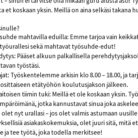
 – sinun ei tarvitse olla mikään guru alusta asti! 
ta et koskaan yksin. Meillä on aina selkäsi takana hu
inulle?
suhde mahtavilla eduilla:
Emme tarjoa vain keikka
 työurallesi sekä mahtavat työsuhde-edut!
dytys:
Pääset alkuun palkallisella perehdytysjaksol
ttavan työstäsi.
jat:
Työskentelemme arkisin klo 8.00 – 18.00, ja 
osittaiseen etätyöhön koulutusjakson jälkeen.
toisen tiimin tuki:
Meillä et ole koskaan yksin. Ty
mpäröimänä, jotka kannustavat sinua joka askelee
ä olet nyt urallasi – jos olet valmis astumaan uusille
sellisiä asiakaskokemuksia, olet juuri sitä, mitä 
 ja tee työtä, joka todella merkitsee!