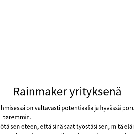
Rainmaker yrityksenä
ihmisessä on valtavasti potentiaalia ja hyvässä por
uu paremmin.
ä sen eteen, että sinä saat työstäsi sen, mitä elä