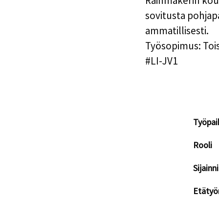
Rainmakerin koul
sovitusta pohjap
ammatillisesti.
Työsopimus
: To
#LI-JV1
Työpai
Rooli
Sijainni
Etätyö