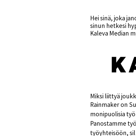
Hei sinä, joka jan
sinun hetkesi hy
Kaleva Median my
Miksi liittyä jo
Rainmaker
on Suo
monipuolisia työ
Panostamme työhy
työyhteisöön, si