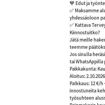
💙 Edut ja työnte
✅ Maksamme alue
yhdessäoloon pai
✅ Kattava Terve
Kiinnostuitko?
Jätä meille hake
teemme päätökse
Jos sinulla heräs
tai WhatsAppilla 
Paikkakunta:
Kau
Aloitus
: 2.10.2026
Palkkaus:
12 €/h 
innostuneita keh
työsuhteen alus