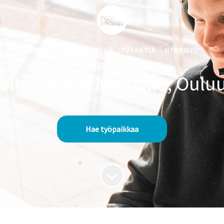
CONTACT CENTER
·
OULU, JYVÄSKYLÄ
·
HYBRIDI
joita Kaleva Medialle, Oulu
Hae työpaikkaa