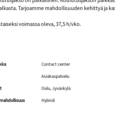
utusjakso on palkallinen. Koulutusjakson palkka
alkasta. Tarjoamme mahdollisuuden kehittyä ja ka
istaiseksi voimassa oleva, 37,5 h/vko.
kka
Contact center
Asiakaspalvelu
t
Oulu, Jyväskylä
mahdollisuus
Hybridi